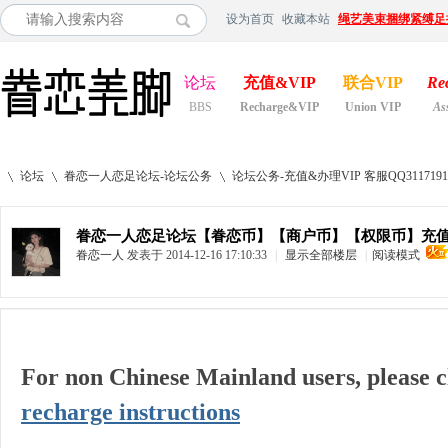
设为首页
收藏本站
绳艺美束捆绑紧缚足
论坛
充值&VIP
联合VIP
Re
BBS
Recharge&VIP
Union VIP
As
论坛
眷恋一人恋足论坛-论坛公务
论坛公务-充值&办理VIP 客服QQ3117191
眷恋一人恋足论坛【眷恋币】【商户币】【权限币】充值
眷恋一人
发表于 2014-12-16 17:10:33
|
显示全部楼层
|
阅读模式
»
›
›
For non Chinese Mainland users, please c
recharge instructions