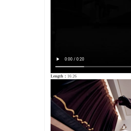
Length：
16:26