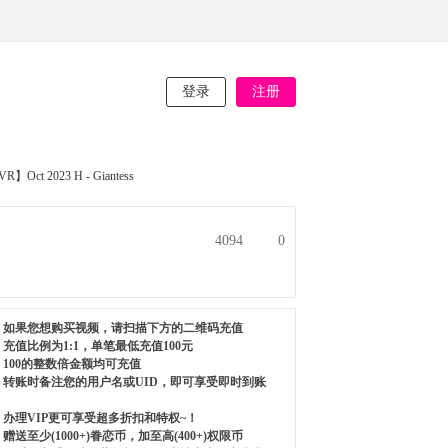
登录
注册
R】Oct 2023 H - Giantess
4094
0
如果您想购买视频，请扫描下方的二维码充值
充值比例为1:1，单笔最低充值100元
100的整数倍金额均可充值
转账时备注您的用户名或UID，即可享受即时到账
办理VIP更可享受超多折扣和特权~！
赠送至少(1000+)眷恋币，加至高(400+)权限币