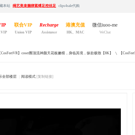
藏本站
绳艺美束捆绑紧缚足控丝足
clips4sale代购
IP
联合VIP
Recharge
港澳充值
微信iuoo-me
&VIP
Union VIP
Assistance
HK、MAC
WeChat
【CosFeetVR】coser圈顶流神颜天花板嫩模，身临其境，纵欲极致【8K】
【CosFeet
示全部楼层
|
阅读模式
[复制链接]
›