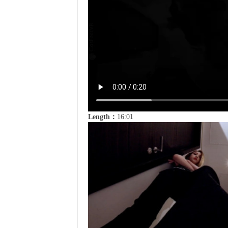
Length：
16:01