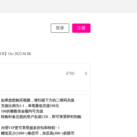
登录
注册
VR】Oct 2023 M 8K
4790
0
如果您想购买视频，请扫描下方的二维码充值
充值比例为1:1，单笔最低充值100元
100的整数倍金额均可充值
转账时备注您的用户名或UID，即可享受即时到账
办理VIP更可享受超多折扣和特权~！
赠送至少(1000+)眷恋币，加至高(400+)权限币