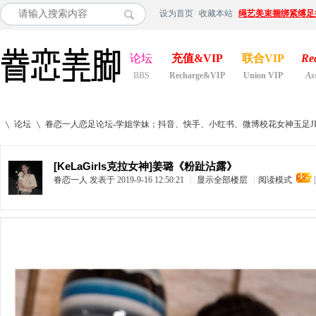
设为首页
收藏本站
绳艺美束捆绑紧缚足
论坛
充值&VIP
联合VIP
Re
BBS
Recharge&VIP
Union VIP
As
论坛
眷恋一人恋足论坛-学姐学妹；抖音、快手、小红书、微博校花女神玉足JIO
[KeLaGirls克拉女神]姜璐《粉趾沾露》
眷恋一人
发表于 2019-9-16 12:50:21
|
显示全部楼层
|
阅读模式
»
›